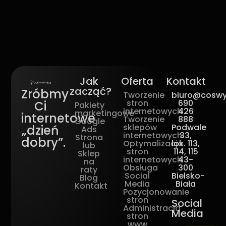
Jak
Oferta
Kontakt
zacząć?
Zróbmy
Tworzenie
biuro@coswy
stron
690
Ci
Pakiety
internetowych
426
marketingowe
internetowe
Tworzenie
888
Google
sklepów
Podwale
„dzień
Ads
internetowych
33,
Strona
dobry”.
Optymalizacja
lok. 113,
lub
stron
114, 115
Sklep
internetowych
43-
na
Obsługa
300
raty
Social
Bielsko-
Blog
Media
Biała
Kontakt
Pozycjonowanie
stron
Social
Administracja
Media
stron
www