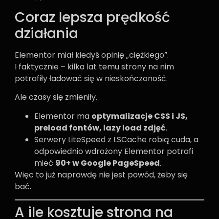
Coraz lepsza prędkość
działania
Elementor miał kiedyś opinię „ciężkiego”.
I faktycznie – kilka lat temu strony na nim
potrafiły ładować się w nieskończoność.
Ale czasy się zmieniły.
Elementor ma
optymalizacje CSS i JS,
preload fontów, lazy load zdjęć
.
Serwery LiteSpeed z LSCache robią cuda, a
odpowiednio wdrożony Elementor potrafi
mieć
90+ w Google PageSpeed
.
Więc to już naprawdę nie jest powód, żeby się
bać.
A ile kosztuje strona na