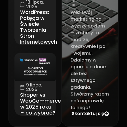
13 lipca,
2025
WordPress:
Weź swój
Potęga w
marketing na
Świecie
wyższy poziom
Tworzenia
— zróbmy to
Stron
mądrze,
Internetowych
kreatywnie i po
Twojemu.
Działamy w
oparciu o dane,
ale bez
sztywnego
9 lipca,
gadania.
2025
Stwórzmy razem
Shoper vs
WooCommerce
coś naprawdę
w 2025 roku
fajnego!
– co wybrać?
Skontaktuj się