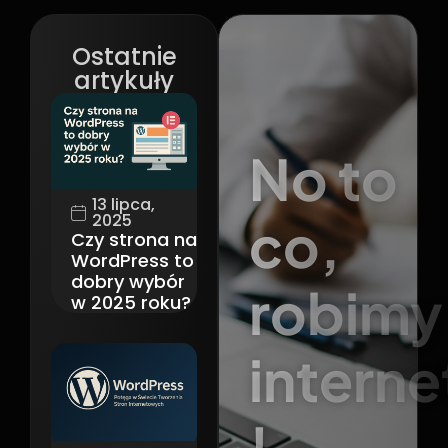
Ostatnie
artykuły
No to
13 lipca,
2025
co,
Czy strona na
WordPress to
dobry wybór
robimy
w 2025 roku?
interne
!