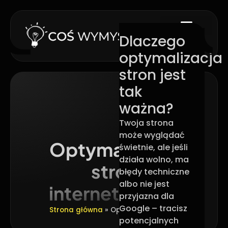
Dlaczego
optymalizacja
stron jest
tak
ważna?
Twoja strona
może wyglądać
Optymalizacja
świetnie, ale jeśli
działa wolno, ma
stron
błędy techniczne
albo nie jest
internetowych
przyjazna dla
Google – tracisz
Strona główna
»
Optymalizacja SEO
potencjalnych