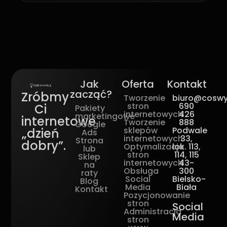
Jak
Oferta
Kontakt
zacząć?
Zróbmy
Tworzenie
biuro@coswy
stron
690
Ci
Pakiety
internetowych
426
marketingowe
internetowe
Tworzenie
888
Google
sklepów
Podwale
„dzień
Ads
internetowych
33,
Strona
dobry”.
Optymalizacja
lok. 113,
lub
stron
114, 115
Sklep
internetowych
43-
na
Obsługa
300
raty
Social
Bielsko-
Blog
Media
Biała
Kontakt
Pozycjonowanie
stron
Social
Administracja
Media
stron