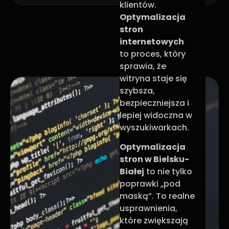
klientów.
Optymalizacja
stron
internetowych
to proces, który
sprawia, że
witryna staje się
szybsza,
bezpieczniejsza i
lepiej widoczna w
wyszukiwarkach.
Optymalizacja
stron w Bielsku-
Białej
to nie tylko
poprawki „pod
maską”. To realne
usprawnienia,
które zwiększają