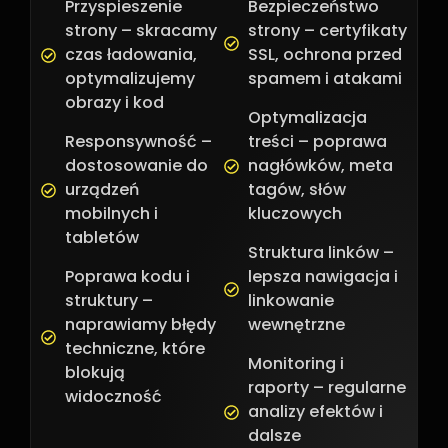
Przyspieszenie
Bezpieczeństwo
strony – skracamy
strony – certyfikaty
czas ładowania,
SSL, ochrona przed
optymalizujemy
spamem i atakami
obrazy i kod
Optymalizacja
Responsywność –
treści – poprawa
dostosowanie do
nagłówków, meta
urządzeń
tagów, słów
mobilnych i
kluczowych
tabletów
Struktura linków –
Poprawa kodu i
lepsza nawigacja i
struktury –
linkowanie
naprawiamy błędy
wewnętrzne
techniczne, które
Monitoring i
blokują
raporty – regularne
widoczność
analizy efektów i
dalsze