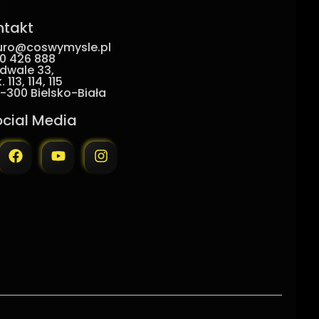
ntakt
uro@coswymysle.pl
0 426 888
dwale 33,
. 113, 114, 115
-300 Bielsko-Biała
ocial Media