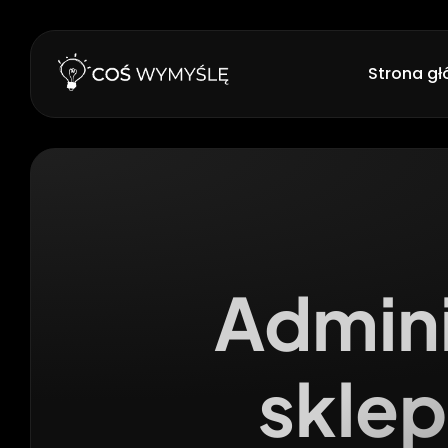
Strona g
Admini
skle