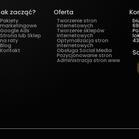
Jak zacząć?
Oferta
Ko
Pakiety
Tworzenie stron
bi
marketingowe
internetowych
69
Google Ads
Tworzenie sklepów
Po
Strona lub Sklep
internetowych
lok
na raty
Optymalizacja stron
43
Blog
internetowych
Kontakt
Obsługa Social Media
S
Pozycjonowanie stron
Administracja stron www