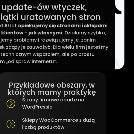
i update-ów wtyczek,
siątki uratowanych stron
 10 lat
opiekujemy się stronami i sklepami
 klientów – jak własnymi
. Działamy szybko,
jemy problemy i rozwiązujemy je, zanim
ek zdąży je zauważyć. Dla wielu firm jesteśmy
o technicznym wsparciem, ale po prostu
m „od spraw internetu”.
Przykładowe obszary, w
których mamy praktykę
Strony firmowe oparte na
WordPressie
Sklepy WooCommerce z dużą
liczbą produktów