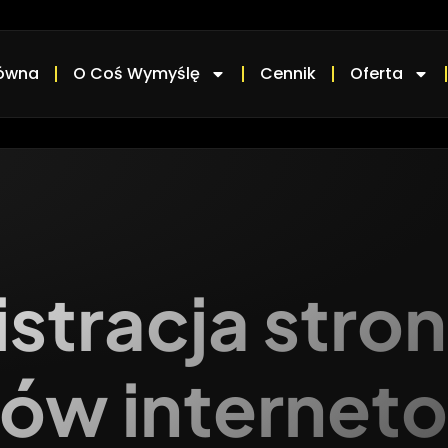
łówna
O Coś Wymyślę
Cennik
Oferta
stracja stro
pów internet