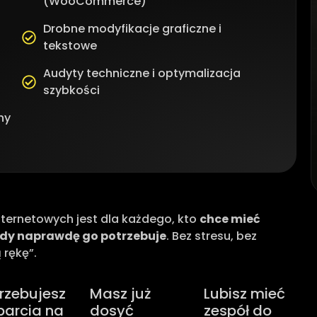
(WooCommerce)
Drobne modyfikacje graficzne i
tekstowe
Audyty techniczne i optymalizacja
szybkości
ny
nternetowych jest dla każdego, kto
chce mieć
 gdy naprawdę go potrzebuje
. Bez stresu, bez
 rękę”.
rzebujesz
Masz już
Lubisz mieć
arcia na
dosyć
zespół do