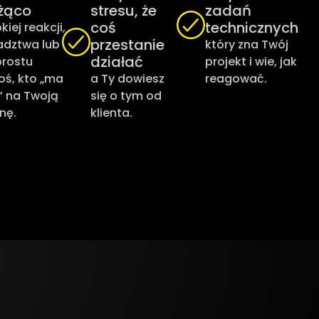
żąco
stresu, że
zadań
coś
technicznych
kiej reakcji,
przestanie
adztwa lub
który zna Twój
działać
prostu
projekt i wie, jak
oś, kto „ma
a Ty dowiesz
reagować.
” na Twoją
się o tym od
nę.
klienta.