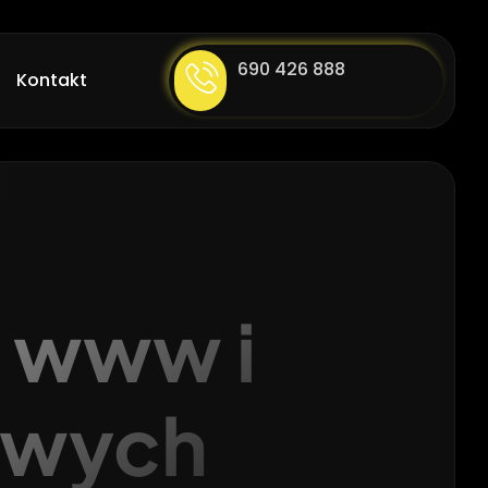
690 426 888
Kontakt
n www i
owych