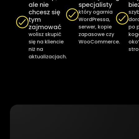
ale nie
specjalisty
bie
chcesz się
który ogarnia
szyb
tym
WordPressa,
dor
zajmować
serwer, kopie
po 
wolisz skupić
zapasowe czy
kog
się na kliencie
WooCommerce.
oko
niż na
stro
aktualizacjach.