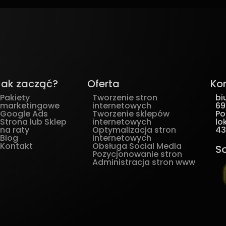
Jak zacząć?
Oferta
Ko
Pakiety
Tworzenie stron
bi
marketingowe
internetowych
69
Google Ads
Tworzenie sklepów
Po
Strona lub Sklep
internetowych
lok
na raty
Optymalizacja stron
43
Blog
internetowych
Kontakt
Obsługa Social Media
S
Pozycjonowanie stron
Administracja stron www