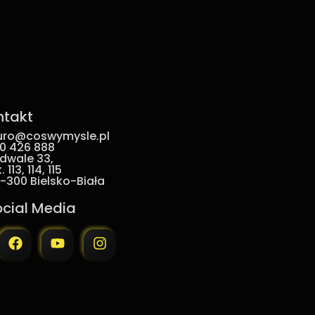
ntakt
uro@coswymysle.pl
0 426 888
dwale 33,
. 113, 114, 115
-300 Bielsko-Biała
ocial Media