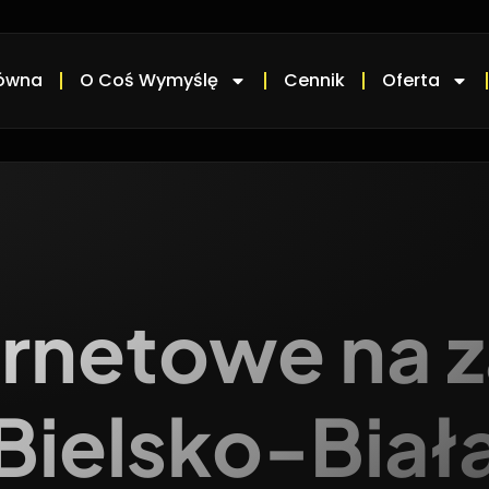
łówna
O Coś Wymyślę
Cennik
Oferta
ernetowe na
Bielsko-Biał